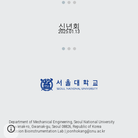
신년회
2025.01.13
Department of Mechanical Engineering, Seoul National University
1 Gwanak-ro, Gwanak-gu, Seoul 08826, Republic of Korea
Precision Bioinstrumentation Lab | joonhokang@snu.ac.kr